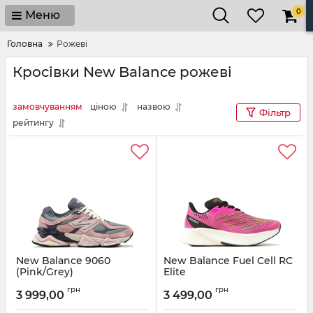
0
Меню
Головна
Рожеві
Кросівки New Balance рожеві
замовчуванням
ціною
назвою
Фільтр
рейтингу
New Balance 9060
New Balance Fuel Cell RC
(Pink/Grey)
Elite
Артикул:
NB102-9611
Артикул:
NB102-12353
грн
грн
3 999,00
3 499,00