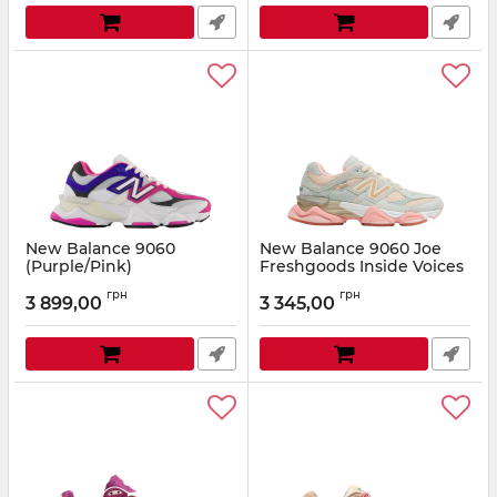
New Balance 9060
New Balance 9060 Joe
(Purple/Pink)
Freshgoods Inside Voices
Baby Shower Blue
Артикул:
NB35-514505
грн
грн
3 899,00
3 345,00
Артикул:
NB-08834