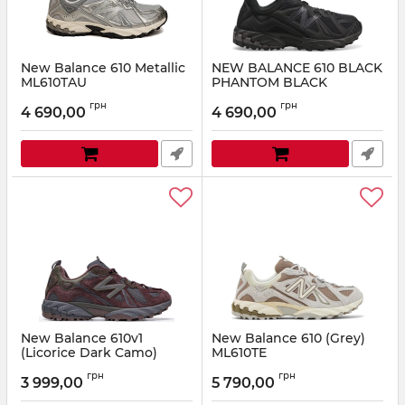
New Balance 610 Metallic
NEW BALANCE 610 BLACK
ML610TAU
PHANTOM BLACK
ML610TBB
Артикул:
ML610TAU-36
грн
грн
4 690,00
4 690,00
Артикул:
ML610TBB-41
New Balance 610v1
New Balance 610 (Grey)
(Licorice Dark Camo)
ML610TE
Артикул:
NB25-5158
Артикул:
ML610TE-42,5
грн
грн
3 999,00
5 790,00