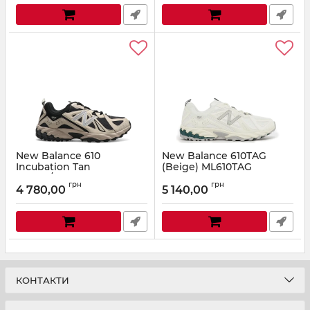
New Balance 610
New Balance 610TAG
Incubation Tan
(Beige) ML610TAG
(Beige/Black) ML610TAC
Артикул:
ML610TAG-42,5
грн
грн
4 780,00
5 140,00
Артикул:
ML610TAC-42
КОНТАКТИ