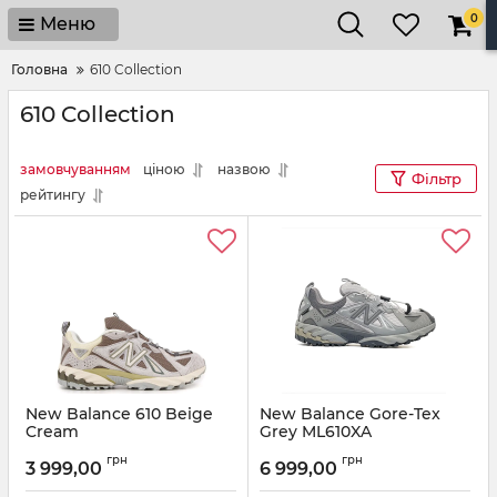
0
Меню
Головна
610 Collection
610 Collection
замовчуванням
ціною
назвою
Фільтр
рейтингу
New Balance 610 Beige
New Balance Gore-Tex
Cream
Grey ML610XA
Артикул:
551078-36
Артикул:
ML610XA-38.5
грн
грн
3 999,00
6 999,00