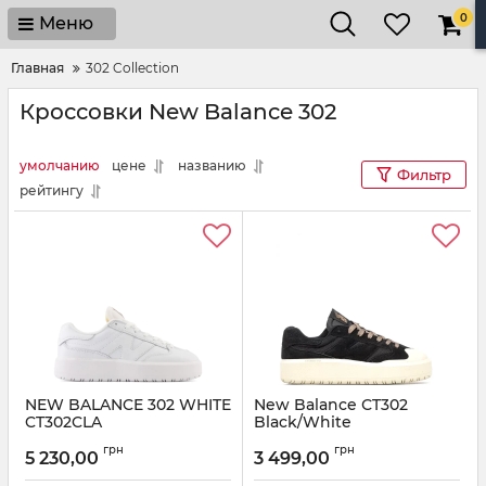
0
Меню
Главная
302 Collection
Кроссовки New Balance 302
умолчанию
цене
названию
Фильтр
рейтингу
NEW BALANCE 302 WHITE
New Balance СT302
CT302CLA
Black/White
Артикул:
CT302CLA-38.5
Артикул:
NB-087123
грн
грн
5 230,00
3 499,00